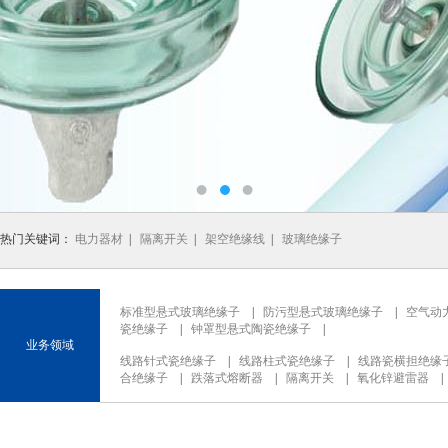
热门关键词：
电力器材
|
隔离开关
|
架空绝缘线
|
玻璃绝缘子
标准型悬式玻璃绝缘子
|
防污型悬式玻璃绝缘子
|
空气动
瓷绝缘子
|
钟罩型悬式陶瓷绝缘子
|
业务领域
线路针式瓷绝缘子
|
线路柱式瓷绝缘子
|
线路瓷横担绝缘
合绝缘子
|
跌落式熔断器
|
隔离开关
|
氧化锌避雷器